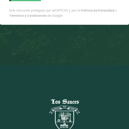
Este sitio está protegido por reCAPTCHA y por la
Política de Privacidad
y
Términos y Condiciones
de Google.