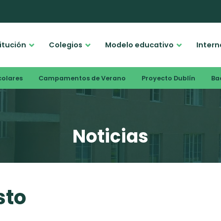
titución
Colegios
Modelo educativo
Intern
colares
Campamentos de Verano
Proyecto Dublín
Bac
Noticias
sto