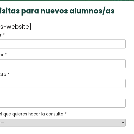
visitas para nuevos alumnos/as
s-website]
 *
or *
cto *
l que quieres hacer la consulta *