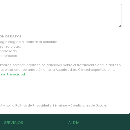
ON DE DATOS
gio elegido al realizar la consulta.
es recibidas.
interesado.
a terceros.
 Podrás obtener información adicional sobre el tratamiento de tus datos y
presentar una reclamación ante la Autoridad de Control española en el
a de Privacidad
.
HA y por la
Política de Privacidad
y
Términos y Condiciones
de Google.
SERVICIOS
AL DÍA