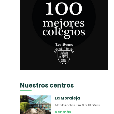
Nuestros centros
La Moraleja
Alcobendas.
De 0 a 18 años
Ver más