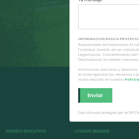
INFORMACION BASICA PROTECCI
Responsable de tratamiento: El cole
Finalidad: Gestión de las solicitud
Legitimación: Consentimiento del 
Destinatarios: No existen cesiones 
Información adicional y derechos:
el modo ejercitar tus derechos o 
modo descrito en nuestra
Polític
Este sitio está protegido por reCAPTC
MODELO EDUCATIVO
COLEGIO BILINGÜE