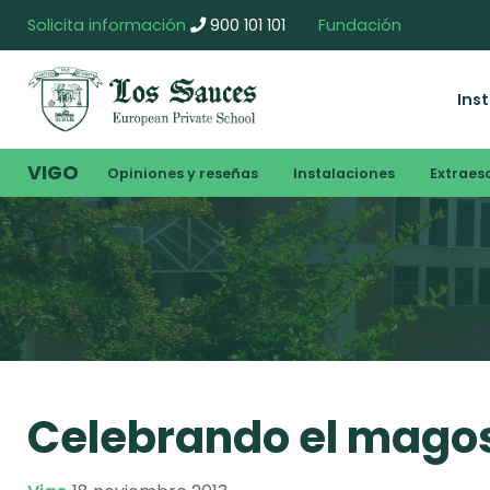
Solicita información
900 101 101
Fundación
Ins
VIGO
Opiniones y reseñas
Instalaciones
Extraes
Celebrando el mago