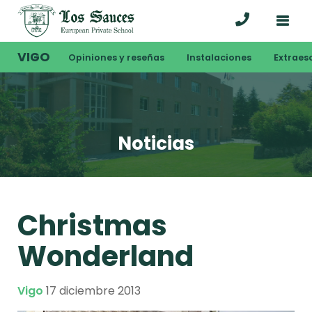
VIGO
Opiniones y reseñas
Instalaciones
Extraes
Noticias
Christmas
Wonderland
Vigo
17 diciembre 2013