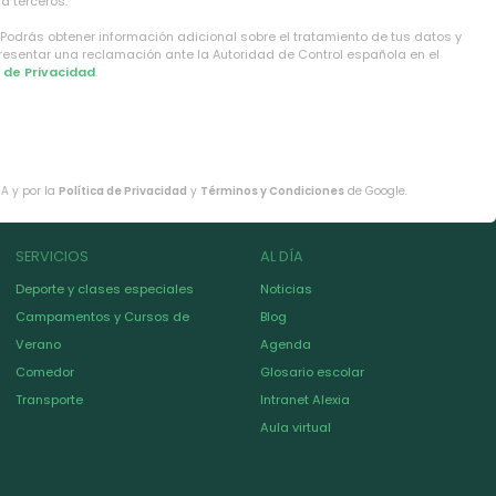
a terceros.
 Podrás obtener información adicional sobre el tratamiento de tus datos y
presentar una reclamación ante la Autoridad de Control española en el
a de Privacidad
.
HA y por la
Política de Privacidad
y
Términos y Condiciones
de Google.
SERVICIOS
AL DÍA
Deporte y clases especiales
Noticias
Campamentos y Cursos de
Blog
Verano
Agenda
Comedor
Glosario escolar
Transporte
Intranet Alexia
Aula virtual