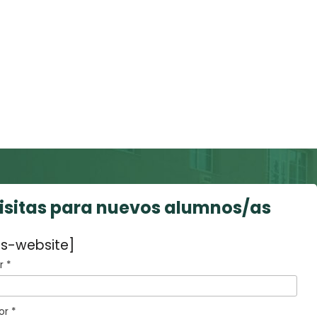
visitas para nuevos alumnos/as
s-website]
 *
or *