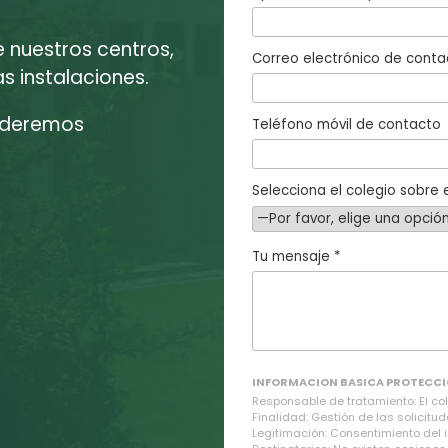
e nuestros centros,
Correo electrónico de conta
 instalaciones.
enderemos
Teléfono móvil de contacto
Selecciona el colegio sobre e
Tu mensaje *
INFORMACION BASICA PROTECCI
Responsable de tratamiento: El cole
Finalidad: Gestión de las solicitud
Legitimación: Consentimiento del 