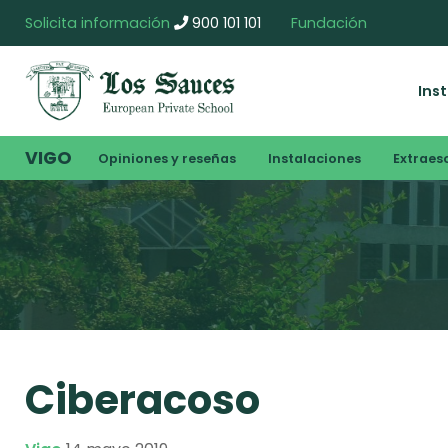
Solicita información
900 101 101
Fundación
Ins
VIGO
Opiniones y reseñas
Instalaciones
Extraes
Ciberacoso