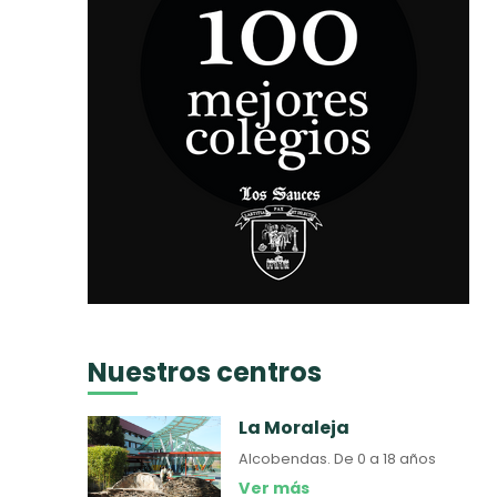
Nuestros centros
La Moraleja
Alcobendas.
De 0 a 18 años
Ver más