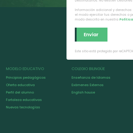
Destinatarios: No existen cesiones 
Información adicional y derechos:
el modo ejercitar tus derechos o 
modo descrito en nuestra
Polític
Este sitio está protegido por reCAPTC
MODELO EDUCATIVO
COLEGIO BILINGÜE
Principios pedagógicos
Enseñanza de Idiomas
Oferta educativa
Exámenes Externos
Perfil del alumno
English house
Fortaleza educativas
Nuevas tecnologías