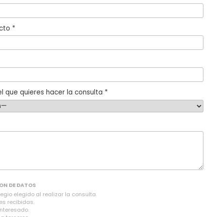
cto *
l que quieres hacer la consulta *
ON DE DATOS
gio elegido al realizar la consulta.
es recibidas.
interesado.