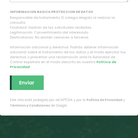
INFORMACION BASICA PROTECCION DE DATOS
Responsable de tratamiento: El colegio elegido al realizar la
consulta.
Finalidad: Gestión de las solicitudes recibidas.
Legitimación: Consentimiento del interesado.
Destinatarios: No existen cesiones a terceros.
Información adicional y derechos: Podrás obtener información
adicional sobre el tratamiento de tus datos y el modo ejercitar tus
derechos o presentar una reclamación ante la Autoridad de
Control española en el modo descrito en nuestra
Política de
Privacidad
.
Este sitio está protegido por reCAPTCHA y por la
Política de Privacidad
y
Términos y Condiciones
de Google.