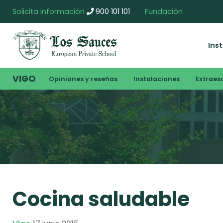
Solicita información
900 101 101
Fundación
Ins
VIGO
Opiniones y reseñas
Instalaciones
Extraes
Cocina saludable