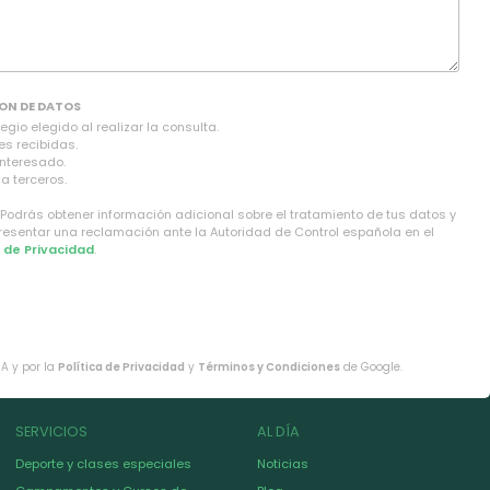
ON DE DATOS
gio elegido al realizar la consulta.
es recibidas.
interesado.
a terceros.
 Podrás obtener información adicional sobre el tratamiento de tus datos y
presentar una reclamación ante la Autoridad de Control española en el
a de Privacidad
.
HA y por la
Política de Privacidad
y
Términos y Condiciones
de Google.
SERVICIOS
AL DÍA
Deporte y clases especiales
Noticias