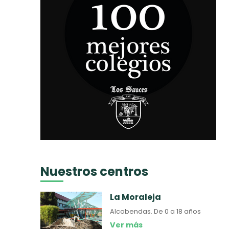
Nuestros centros
La Moraleja
Alcobendas.
De 0 a 18 años
Ver más