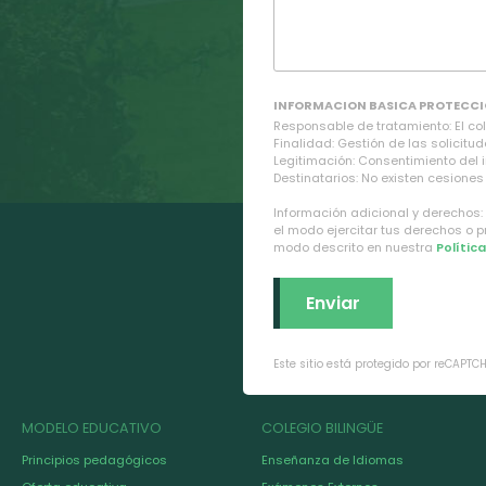
INFORMACION BASICA PROTECCI
Responsable de tratamiento: El cole
Finalidad: Gestión de las solicitud
Legitimación: Consentimiento del 
Destinatarios: No existen cesiones 
Información adicional y derechos:
el modo ejercitar tus derechos o 
modo descrito en nuestra
Polític
Este sitio está protegido por reCAPTC
MODELO EDUCATIVO
COLEGIO BILINGÜE
Principios pedagógicos
Enseñanza de Idiomas