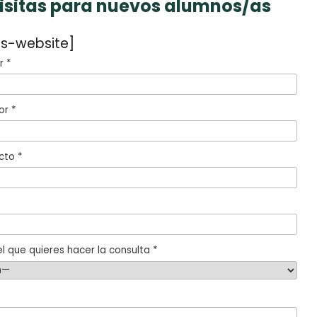
visitas para nuevos alumnos/as
s-website]
 *
or *
cto *
l que quieres hacer la consulta *