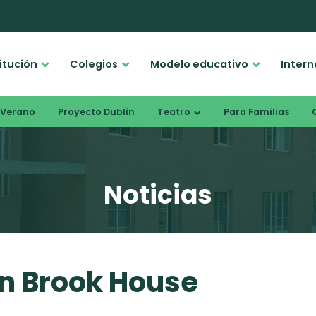
titución
Colegios
Modelo educativo
Intern
Verano
Proyecto Dublín
Teatro
Para Familias
Noticias
n Brook House