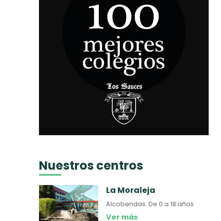
Nuestros centros
La Moraleja
Alcobendas.
De 0 a 18 años
Ver más