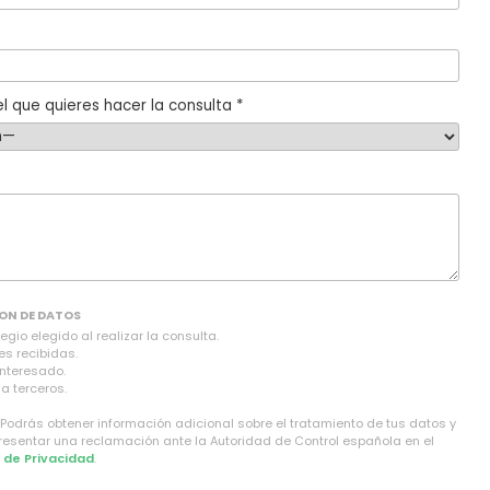
l que quieres hacer la consulta *
ON DE DATOS
gio elegido al realizar la consulta.
es recibidas.
interesado.
a terceros.
 Podrás obtener información adicional sobre el tratamiento de tus datos y
presentar una reclamación ante la Autoridad de Control española en el
a de Privacidad
.