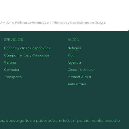
HA y por la
Política de Privacidad
y
Términos y Condiciones
de Google.
SERVICIOS
AL DÍA
Deporte y clases especiales
Noticias
Campamentos y Cursos de
Blog
Verano
Agenda
Comedor
Glosario escolar
Transporte
Intranet Alexia
Aula virtual
s, descargados o publicados, ni total, ni parcialmente, excepto