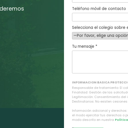
enderemos
Teléfono móvil de contacto
Selecciona el colegio sobre e
Tu mensaje *
INFORMACION BASICA PROTECCI
Responsable de tratamiento: El cole
Finalidad: Gestión de las solicitud
Legitimación: Consentimiento del 
Destinatarios: No existen cesiones 
Información adicional y derechos:
el modo ejercitar tus derechos o 
modo descrito en nuestra
Polític