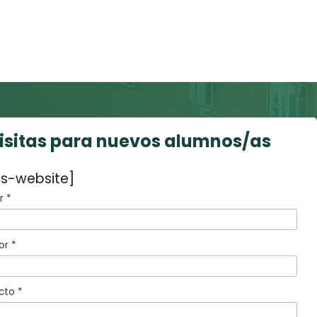
visitas para nuevos alumnos/as
s-website]
 *
or *
cto *