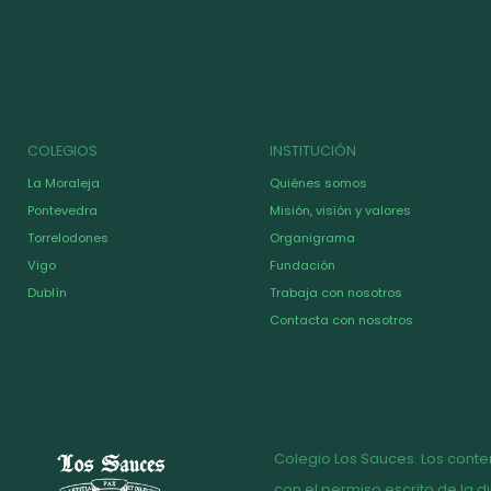
COLEGIOS
INSTITUCIÓN
La Moraleja
Quiénes somos
Pontevedra
Misión, visión y valores
Torrelodones
Organigrama
Vigo
Fundación
Dublín
Trabaja con nosotros
Contacta con nosotros
Colegio Los Sauces. Los conte
con el permiso escrito de la d