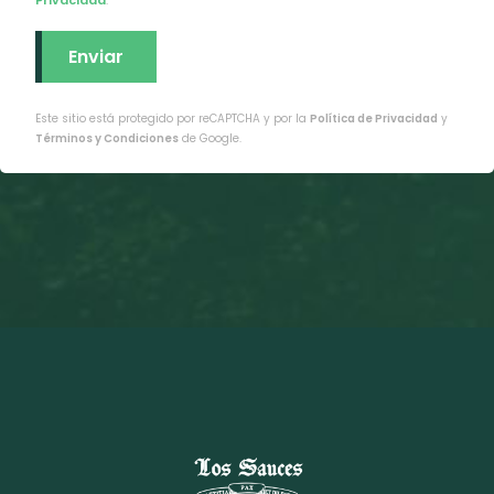
Este sitio está protegido por reCAPTCHA y por la
Política de Privacidad
y
Términos y Condiciones
de Google.