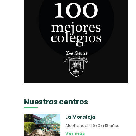
Nuestros centros
La Moraleja
Alcobendas.
De 0 a 18 años
Ver más