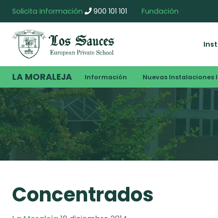
Solicita información
900 101 101
Fundación
Ins
LA MORALEJA
Información
Nuevas Instalaciones I
Concentrados