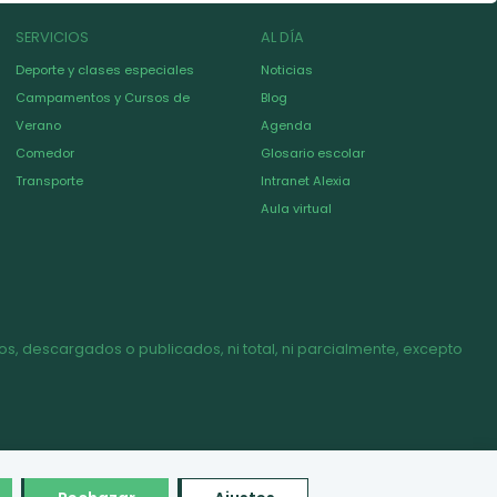
SERVICIOS
AL DÍA
Deporte y clases especiales
Noticias
Campamentos y Cursos de
Blog
Verano
Agenda
Comedor
Glosario escolar
Transporte
Intranet Alexia
Aula virtual
s, descargados o publicados, ni total, ni parcialmente, excepto