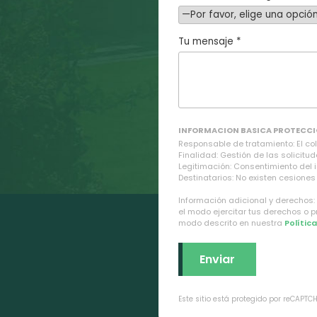
Tu mensaje *
INFORMACION BASICA PROTECCI
Responsable de tratamiento: El cole
Finalidad: Gestión de las solicitud
Legitimación: Consentimiento del 
Destinatarios: No existen cesiones 
Información adicional y derechos:
el modo ejercitar tus derechos o 
modo descrito en nuestra
Polític
Este sitio está protegido por reCAPTC