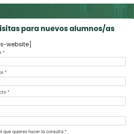
visitas para nuevos alumnos/as
s-website]
 *
or *
cto *
l que quieres hacer la consulta *