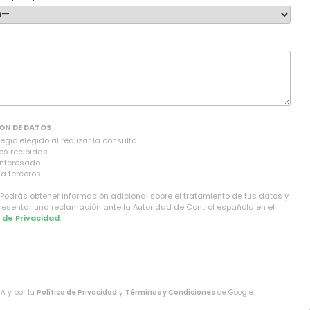
ON DE DATOS
gio elegido al realizar la consulta.
es recibidas.
interesado.
a terceros.
 Podrás obtener información adicional sobre el tratamiento de tus datos y
presentar una reclamación ante la Autoridad de Control española en el
a de Privacidad
.
HA y por la
Política de Privacidad
y
Términos y Condiciones
de Google.