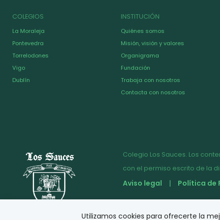
COLEGIOS
INSTITUCIÓN
La Moraleja
Quiénes somos
Pontevedra
Misión, visión y valores
Torrelodones
Organigrama
Vigo
Fundación
Dublín
Trabaja con nosotros
Contacta con nosotros
Colegio Los Sauces. Los conte
con el permiso escrito de la d
Aviso legal
Política de
© Diseño y desarrollo
Utilizamos cookies para ofrecerte la me