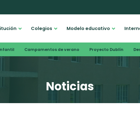
titución
Colegios
Modelo educativo
Intern
nfantil
Campamentos de verano
Proyecto Dublín
De
Noticias