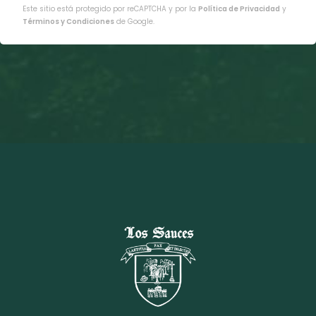
Este sitio está protegido por reCAPTCHA y por la
Política de Privacidad
y
Términos y Condiciones
de Google.