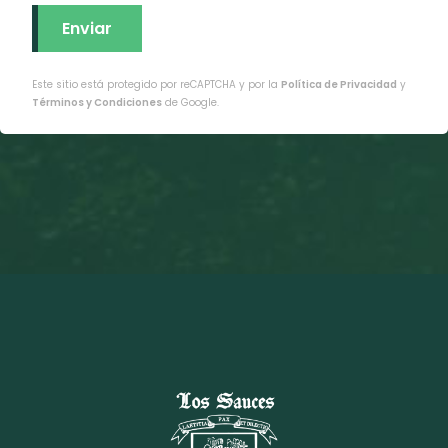
Este sitio está protegido por reCAPTCHA y por la
Política de Privacidad
y
Términos y Condiciones
de Google.