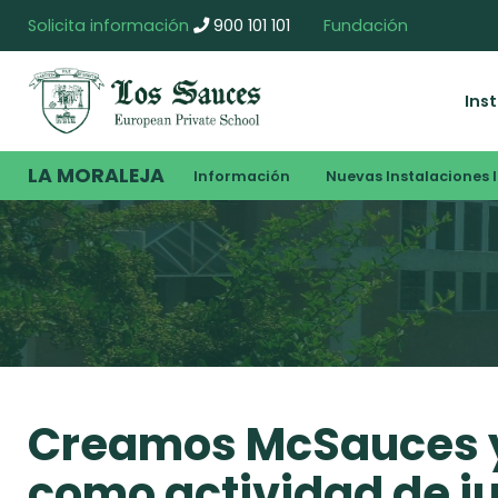
Solicita información
900 101 101
Fundación
Ins
LA MORALEJA
Información
Nuevas Instalaciones I
Creamos McSauces 
como actividad de j