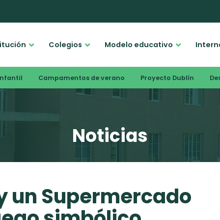
titución
Colegios
Modelo educativo
Intern
nfantil
Campamentos de verano
Proyecto Dublín
De
Noticias
y un Supermercado
uego simbólico