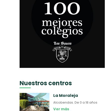
Nuestros centros
La Moraleja
Alcobendas.
De 0 a 18 años
Ver más