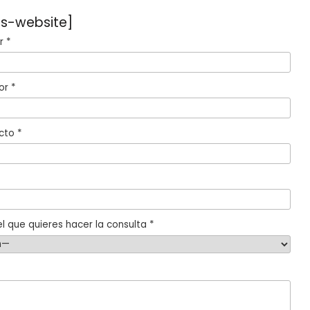
s-website]
 *
or *
cto *
l que quieres hacer la consulta *