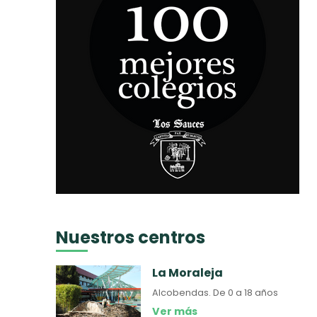
Nuestros centros
La Moraleja
Alcobendas.
De 0 a 18 años
Ver más