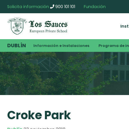
Solicita información
900 101 101
Fundación
Ins
DUBLÍN
Información e Instalaciones
Programa de i
Croke Park