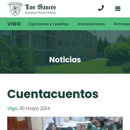
VIGO
Opiniones y reseñas
Instalaciones
Extraes
Noticias
Cuentacuentos
Vigo
30 mayo 2014