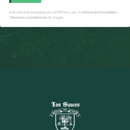
Este sitio está protegido por reCAPTCHA y por la
Política de Privacidad
y
Términos y Condiciones
de Google.