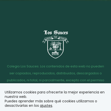
Colegio Los Sauces. Los contenidos de esta web no pueden
ser copiados, reproducidos, distribuidos, descargados o
publicados, ni total, ni parcialmente, excepto con el permiso
escrito de la dirección del Colegio Los Sauces.
Utilizamos cookies para ofrecerte la mejor experiencia en
Aviso
Política de
Política de
Acceso
nuestra web.
legal
Privacidad
Cookies
correo
Puedes aprender más sobre qué cookies utilizamos o
desactivarlas en los
ajustes
.
© Diseño y desarrollo