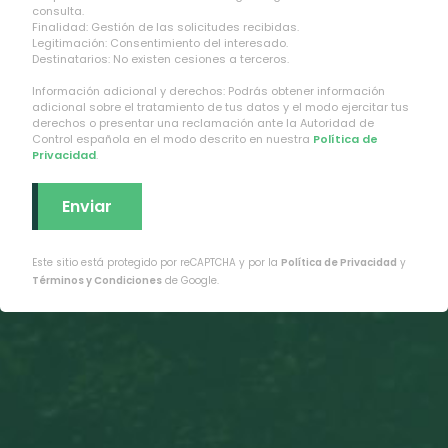
consulta.
Finalidad: Gestión de las solicitudes recibidas.
Legitimación: Consentimiento del interesado.
Destinatarios: No existen cesiones a terceros.
Información adicional y derechos: Podrás obtener información
adicional sobre el tratamiento de tus datos y el modo ejercitar tus
derechos o presentar una reclamación ante la Autoridad de
Control española en el modo descrito en nuestra
Política de
Privacidad
.
Este sitio está protegido por reCAPTCHA y por la
Política de Privacidad
y
Términos y Condiciones
de Google.