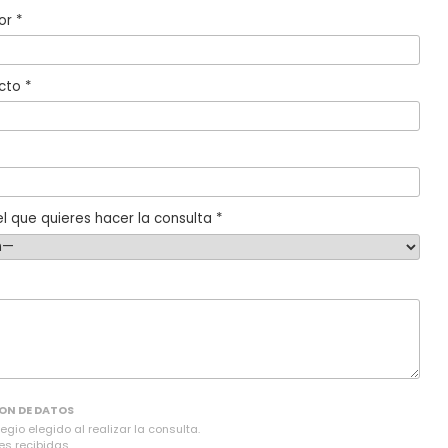
or *
cto *
l que quieres hacer la consulta *
ON DE DATOS
gio elegido al realizar la consulta.
es recibidas.