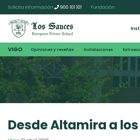
Solicita información
900 101 101
Fundación
Ins
VIGO
Opiniones y reseñas
Instalaciones
Extraes
Desde Altamira a lo