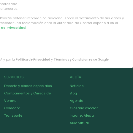
interesado.
a terceros.
 Podrás obtener información adicional sobre el tratamiento de tus datos y
presentar una reclamación ante la Autoridad de Control española en el
a de Privacidad
.
HA y por la
Política de Privacidad
y
Términos y Condiciones
de Google.
SERVICIOS
AL DÍA
Deporte y clases especiales
Noticias
Campamentos y Cursos de
Blog
Verano
Agenda
Comedor
Glosario escolar
Transporte
Intranet Alexia
Aula virtual