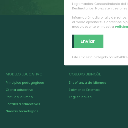
Legitimación: Consentimiento del 
Destinatarios: No existen cesiones 
Información adicional y derechos:
el modo ejercitar tus derechos o 
modo descrito en nuestra
Polític
Este sitio está protegido por reCAPTC
MODELO EDUCATIVO
COLEGIO BILINGÜE
Principios pedagógicos
Enseñanza de Idiomas
Oferta educativa
Exámenes Externos
Perfil del alumno
English house
Fortaleza educativas
Nuevas tecnologías