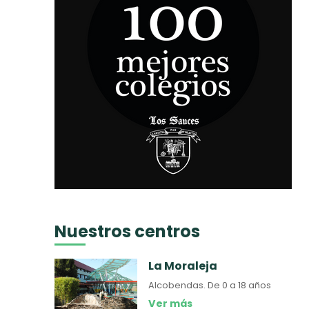
Nuestros centros
La Moraleja
Alcobendas.
De 0 a 18 años
Ver más