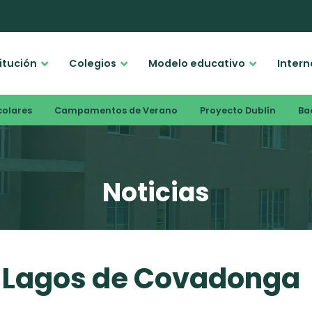
titución
Colegios
Modelo educativo
Intern
colares
Campamentos de Verano
Proyecto Dublín
Bac
Noticias
s Lagos de Covadonga