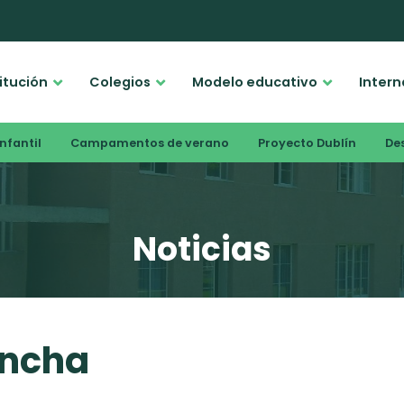
titución
Colegios
Modelo educativo
Intern
nfantil
Campamentos de verano
Proyecto Dublín
De
Noticias
ancha