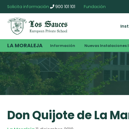
Solicita información
900 101 101
Fundación
Ins
LA MORALEJA
Información
Nuevas Instalaciones I
Don Quijote de La M