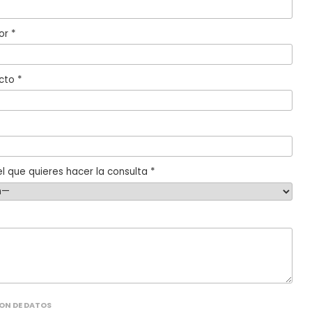
or *
cto *
l que quieres hacer la consulta *
ON DE DATOS