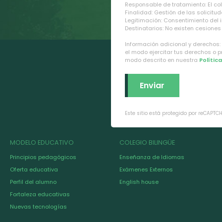
Responsable de tratamiento: El cole
Finalidad: Gestión de las solicitud
Legitimación: Consentimiento del 
Destinatarios: No existen cesiones 
Información adicional y derechos:
el modo ejercitar tus derechos o 
modo descrito en nuestra
Polític
Este sitio está protegido por reCAPTC
MODELO EDUCATIVO
COLEGIO BILINGÜE
Principios pedagógicos
Enseñanza de Idiomas
Oferta educativa
Exámenes Externos
Perfil del alumno
English house
Fortaleza educativas
Nuevas tecnologías