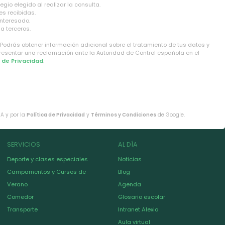
gio elegido al realizar la consulta.
es recibidas.
interesado.
a terceros.
 Podrás obtener información adicional sobre el tratamiento de tus datos y
presentar una reclamación ante la Autoridad de Control española en el
a de Privacidad
.
HA y por la
Política de Privacidad
y
Términos y Condiciones
de Google.
SERVICIOS
AL DÍA
Deporte y clases especiales
Noticias
Campamentos y Cursos de
Blog
Verano
Agenda
Comedor
Glosario escolar
Transporte
Intranet Alexia
Aula virtual