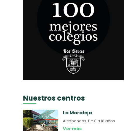
Nuestros centros
La Moraleja
Alcobendas.
De 0 a 18 años
Ver más