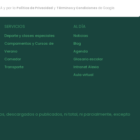
HA y por la
Política de Privacidad
y
Términos y Condiciones
de Google.
SERVICIOS
AL DÍA
Deporte y clases especiales
Noticias
Campamentos y Cursos de
Blog
Verano
Agenda
Comedor
Glosario escolar
Transporte
Intranet Alexia
Aula virtual
s, descargados o publicados, ni total, ni parcialmente, excepto