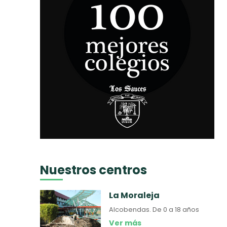
Nuestros centros
La Moraleja
Alcobendas.
De 0 a 18 años
Ver más