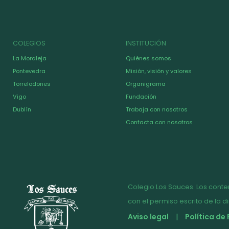
COLEGIOS
INSTITUCIÓN
La Moraleja
Quiénes somos
Pontevedra
Misión, visión y valores
Torrelodones
Organigrama
Vigo
Fundación
Dublín
Trabaja con nosotros
Contacta con nosotros
Colegio Los Sauces. Los conte
con el permiso escrito de la d
Aviso legal
Política de