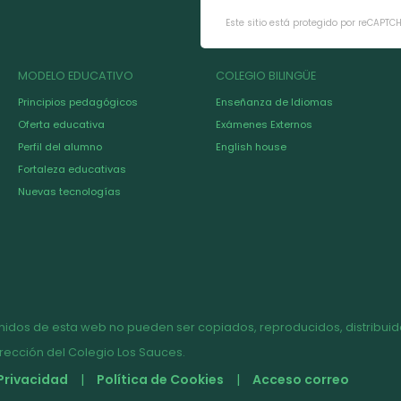
Este sitio está protegido por reCAPTC
MODELO EDUCATIVO
COLEGIO BILINGÜE
Principios pedagógicos
Enseñanza de Idiomas
Oferta educativa
Exámenes Externos
Perfil del alumno
English house
Fortaleza educativas
Nuevas tecnologías
nidos de esta web no pueden ser copiados, reproducidos, distribuido
irección del Colegio Los Sauces.
 Privacidad
Política de Cookies
Acceso correo