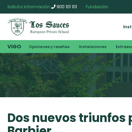
Solicita información
900 101 101
Fundación
Ins
VIGO
Opiniones y reseñas
Instalaciones
Extraes
Dos nuevos triunfos
Barbier