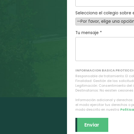
Selecciona el colegio sobre e
Tu mensaje *
INFORMACION BASICA PROTECCI
Responsable de tratamiento: El cole
Finalidad: Gestión de las solicitud
Legitimación: Consentimiento del 
Destinatarios: No existen cesiones 
Información adicional y derechos:
el modo ejercitar tus derechos o 
modo descrito en nuestra
Polític