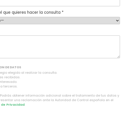
l que quieres hacer la consulta *
ON DE DATOS
gio elegido al realizar la consulta.
es recibidas.
interesado.
a terceros.
 Podrás obtener información adicional sobre el tratamiento de tus datos y
presentar una reclamación ante la Autoridad de Control española en el
a de Privacidad
.