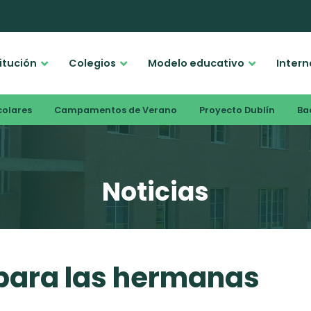
titución
Colegios
Modelo educativo
Intern
colares
Campamentos de Verano
Proyecto Dublín
Bac
Noticias
 para las hermanas