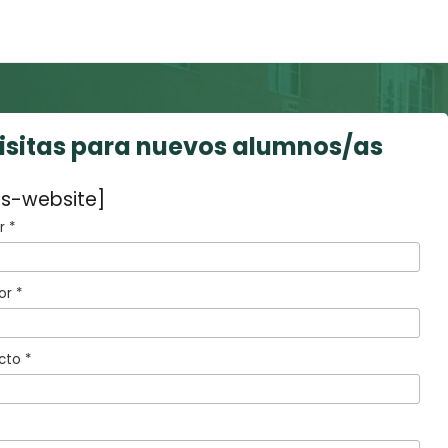
visitas para nuevos alumnos/as
s-website]
 *
or *
cto *