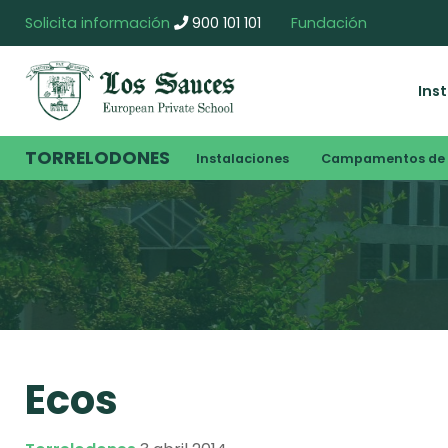
Solicita información
900 101 101
Fundación
Ins
TORRELODONES
Instalaciones
Campamentos de 
Ecos