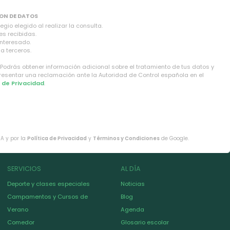
ON DE DATOS
gio elegido al realizar la consulta.
es recibidas.
interesado.
a terceros.
 Podrás obtener información adicional sobre el tratamiento de tus datos y
presentar una reclamación ante la Autoridad de Control española en el
a de Privacidad
.
HA y por la
Política de Privacidad
y
Términos y Condiciones
de Google.
SERVICIOS
AL DÍA
Deporte y clases especiales
Noticias
Campamentos y Cursos de
Blog
Verano
Agenda
Comedor
Glosario escolar