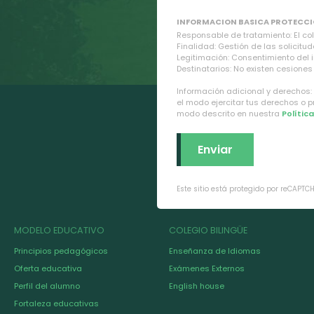
INFORMACION BASICA PROTECCI
Responsable de tratamiento: El cole
Finalidad: Gestión de las solicitud
Legitimación: Consentimiento del 
Destinatarios: No existen cesiones 
Información adicional y derechos:
el modo ejercitar tus derechos o 
modo descrito en nuestra
Polític
Este sitio está protegido por reCAPTC
MODELO EDUCATIVO
COLEGIO BILINGÜE
Principios pedagógicos
Enseñanza de Idiomas
Oferta educativa
Exámenes Externos
Perfil del alumno
English house
Fortaleza educativas