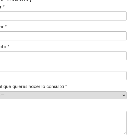
 *
or *
cto *
l que quieres hacer la consulta *