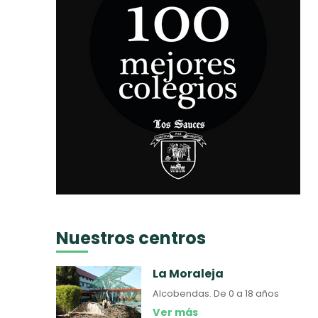
Nuestros centros
La Moraleja
Alcobendas.
De 0 a 18 años
Ver más