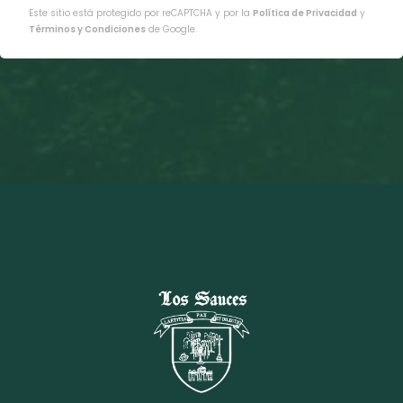
Este sitio está protegido por reCAPTCHA y por la
Política de Privacidad
y
Términos y Condiciones
de Google.