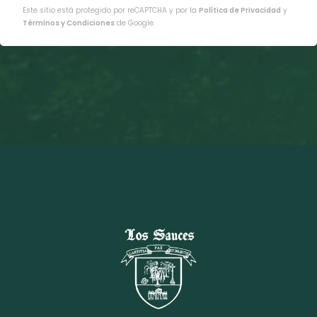
Este sitio está protegido por reCAPTCHA y por la
Política de Privacidad
y
Términos y Condiciones
de Google.