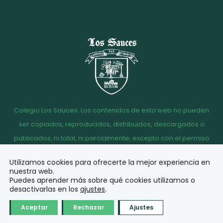
Colegio Los Sauces. Los contenidos de esta web no pueden
ser copiados, reproducidos, distribuidos, descargados o
publicados, ni total, ni parcialmente, excepto con el permiso
escrito de la dirección del Colegio Los Sauces.
Utilizamos cookies para ofrecerte la mejor experiencia en
Aviso
Política de
Política de
Acceso
nuestra web.
legal
Privacidad
Cookies
correo
Puedes aprender más sobre qué cookies utilizamos o
desactivarlas en los
ajustes
.
© Diseño y desarrollo
Aceptar
Rechazar
Ajustes