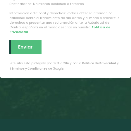
Destinatarios: No existen cesiones a terceros.
Información adicional y derechos: Podrás obtener información
adicional sobre el tratamiento de tus datos y el modo ejercitar tus
derechos o presentar una reclamación ante la Autoridad de
Control española en el modo descrito en nuestra
Política de
Privacidad
.
Este sitio está protegido por reCAPTCHA y por la
Política de Privacidad
y
Términos y Condiciones
de Google.