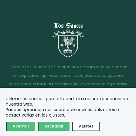
Colegio Los Sauces. Los contenidos de esta web no pueden
ser copiados, reproducidos, distribuidos, descargados o
publicados, ni total, ni parcialmente, excepto con el permiso
escrito de la dirección del Colegio Los Sauces.
Utilizamos cookies para ofrecerte la mejor experiencia en
Aviso
Política de
Política de
Acceso
nuestra web.
legal
Privacidad
Cookies
correo
Puedes aprender más sobre qué cookies utilizamos o
desactivarlas en los
ajustes
.
© Diseño y desarrollo
Aceptar
Rechazar
Ajustes