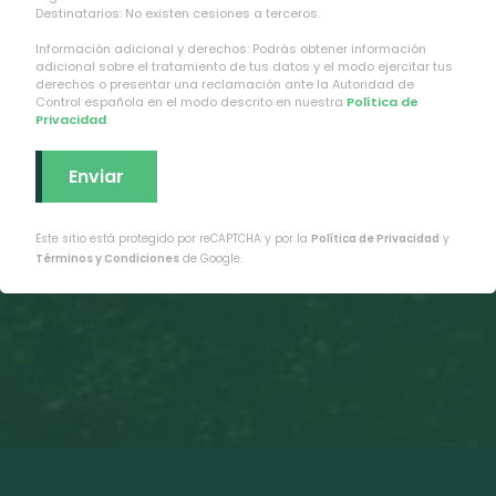
Destinatarios: No existen cesiones a terceros.
Información adicional y derechos: Podrás obtener información
adicional sobre el tratamiento de tus datos y el modo ejercitar tus
derechos o presentar una reclamación ante la Autoridad de
Control española en el modo descrito en nuestra
Política de
Privacidad
.
Este sitio está protegido por reCAPTCHA y por la
Política de Privacidad
y
Términos y Condiciones
de Google.