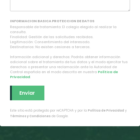
INFORMACION BASICA PROTECCION DE DATOS
Responsable de tratamiento: El colegio elegido al realizar la
consulta.
Finalidad: Gestión de las solicitudes recibidas.
Legitimación: Consentimiento del interesado.
Destinatarios: No existen cesiones a terceros.
Información adicional y derechos: Podrás obtener información
adicional sobre el tratamiento de tus datos y el modo ejercitar tus
derechos o presentar una reclamación ante la Autoridad de
Control española en el modo descrito en nuestra
Política de
Privacidad
.
Este sitio está protegido por reCAPTCHA y por la
Política de Privacidad
y
Términos y Condiciones
de Google.