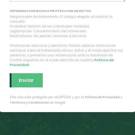
INFORMACION BASICA PROTECCION DE DATOS
Responsable de tratamiento: El colegio elegido al realizar la
consulta.
Finalidad: Gestión de las solicitudes recibidas.
Legitimación: Consentimiento del interesado.
Destinatarios: No existen cesiones a terceros.
Información adicional y derechos: Podrás obtener información
adicional sobre el tratamiento de tus datos y el modo ejercitar tus
derechos o presentar una reclamación ante la Autoridad de
Control española en el modo descrito en nuestra
Política de
Privacidad
.
Este sitio está protegido por reCAPTCHA y por la
Política de Privacidad
y
Términos y Condiciones
de Google.