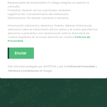
Responsable de tratamiento: El colegio elegido al realizar la
consulta.
Finalidad: Gestión de las solicitudes recibidas.
Legitimación: Consentimiento del interesado.
Destinatarios: No existen cesiones a terceros.
Información adicional y derechos: Podrás obtener información
adicional sobre el tratamiento de tus datos y el modo ejercitar tus
derechos o presentar una reclamación ante la Autoridad de
Control española en el modo descrito en nuestra
Política de
Privacidad
.
Este sitio está protegido por reCAPTCHA y por la
Política de Privacidad
y
Términos y Condiciones
de Google.