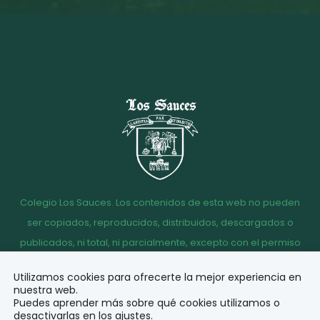
Colegio Los Sauces. Los contenidos de esta web no pueden
ser copiados, reproducidos, distribuidos, descargados o
publicados, ni total, ni parcialmente, excepto con el permiso
escrito de la dirección del Colegio Los Sauces.
Utilizamos cookies para ofrecerte la mejor experiencia en
Aviso
Política de
Política de
Acceso
nuestra web.
legal
Privacidad
Cookies
correo
Puedes aprender más sobre qué cookies utilizamos o
desactivarlas en los
ajustes
.