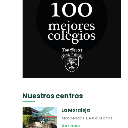
Nuestros centros
La Moraleja
Alcobendas.
De 0 a 18 años
Ver más