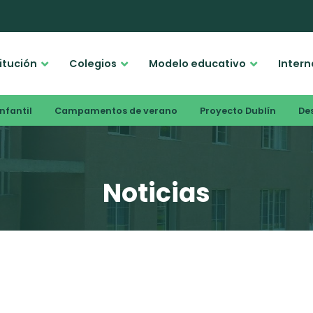
titución
Colegios
Modelo educativo
Intern
nfantil
Campamentos de verano
Proyecto Dublín
De
Noticias