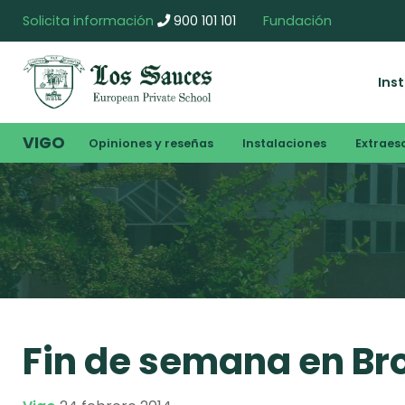
Solicita información
900 101 101
Fundación
Ins
VIGO
Opiniones y reseñas
Instalaciones
Extraes
Fin de semana en Br