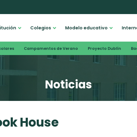
titución
Colegios
Modelo educativo
Intern
colares
Campamentos de Verano
Proyecto Dublín
Bac
Noticias
ook House