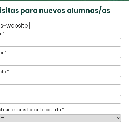
visitas para nuevos alumnos/as
s-website]
 *
or *
cto *
l que quieres hacer la consulta *