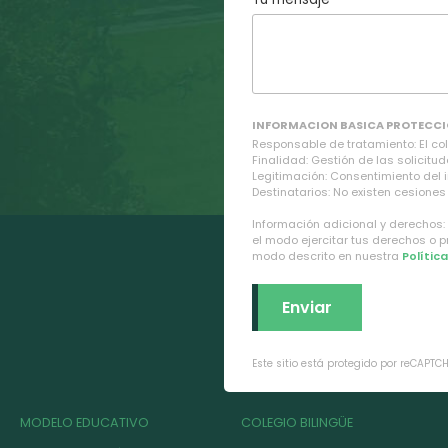
INFORMACION BASICA PROTECCI
Responsable de tratamiento: El cole
Finalidad: Gestión de las solicitud
Legitimación: Consentimiento del 
Destinatarios: No existen cesiones 
Información adicional y derechos:
el modo ejercitar tus derechos o 
modo descrito en nuestra
Polític
Este sitio está protegido por reCAPTC
MODELO EDUCATIVO
COLEGIO BILINGÜE