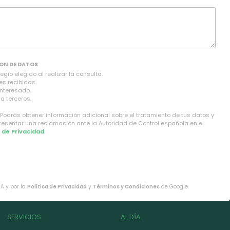
ON DE DATOS
gio elegido al realizar la consulta.
es recibidas.
interesado.
a terceros.
 Podrás obtener información adicional sobre el tratamiento de tus datos y
presentar una reclamación ante la Autoridad de Control española en el
a de Privacidad
.
HA y por la
Política de Privacidad
y
Términos y Condiciones
de Google.
SERVICIOS
AL DÍA