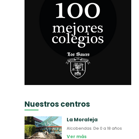
Nuestros centros
La Moraleja
Alcobendas.
De 0 a 18 años
Ver más