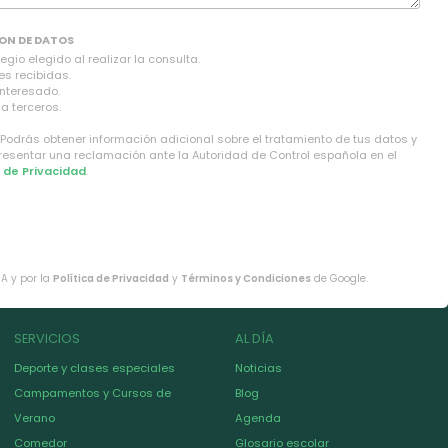
ON DE DATOS
gio elegido al realizar la consulta.
es recibidas.
interesado.
a terceros.
 Podrás obtener información adicional sobre el tratamiento de tus datos y
presentar una reclamación ante la Autoridad de Control española en el
a de Privacidad
.
HA y por la
Política de Privacidad
y
Términos y Condiciones
de Google.
SERVICIOS
AL DÍA
Deporte y clases especiales
Noticias
Campamentos y Cursos de
Blog
Verano
Agenda
Comedor
Glosario escolar