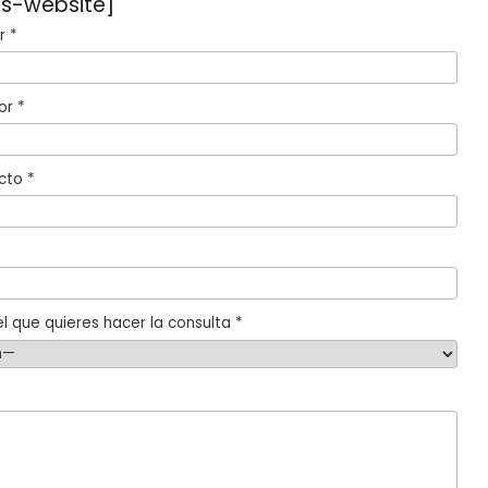
s-website]
 *
or *
cto *
l que quieres hacer la consulta *