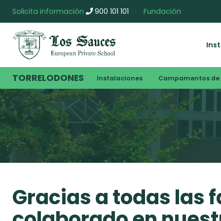
Solicita información
900 101 101
Fundación
Ins
TORRELODONES
Instalaciones
Campamentos de 
Gracias a todas las 
colaborado en nuest