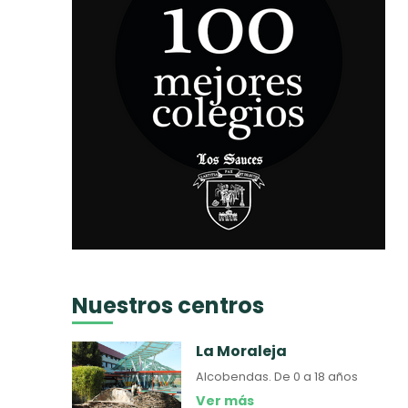
Nuestros centros
La Moraleja
Alcobendas.
De 0 a 18 años
Ver más