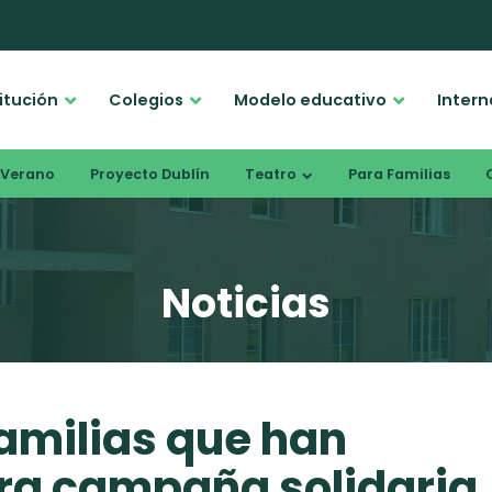
titución
Colegios
Modelo educativo
Intern
Verano
Proyecto Dublín
Teatro
Para Familias
Noticias
familias que han
ra campaña solidaria