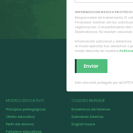
INFORMACION BASICA PROTECCI
Responsable de tratamiento: El cole
Finalidad: Gestión de las solicitud
Legitimación: Consentimiento del 
Destinatarios: No existen cesiones 
Información adicional y derechos:
el modo ejercitar tus derechos o 
modo descrito en nuestra
Polític
Este sitio está protegido por reCAPTC
MODELO EDUCATIVO
COLEGIO BILINGÜE
Principios pedagógicos
Enseñanza de Idiomas
Oferta educativa
Exámenes Externos
Perfil del alumno
English house
Fortaleza educativas