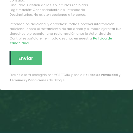
consulta.
Finalidad: Gestión de las solicitudes recibidas.
Legitimación: Consentimiento del interesado.
Destinatarios: No existen cesiones a terceros.
Información adicional y derechos: Podrás obtener información
adicional sobre el tratamiento de tus datos y el modo ejercitar tus
derechos o presentar una reclamación ante la Autoridad de
Control española en el modo descrito en nuestra
Política de
Privacidad
.
Este sitio está protegido por reCAPTCHA y por la
Política de Privacidad
y
Términos y Condiciones
de Google.