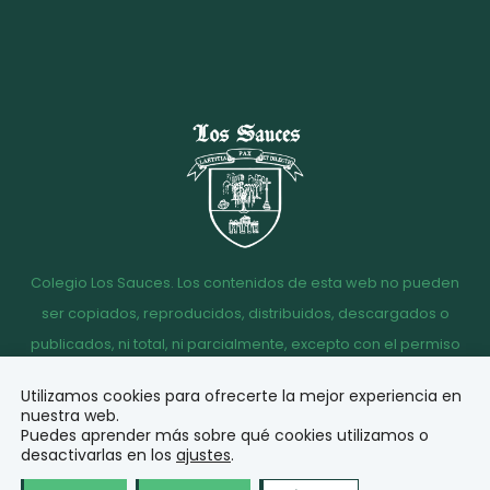
Colegio Los Sauces. Los contenidos de esta web no pueden
ser copiados, reproducidos, distribuidos, descargados o
publicados, ni total, ni parcialmente, excepto con el permiso
escrito de la dirección del Colegio Los Sauces.
Utilizamos cookies para ofrecerte la mejor experiencia en
Aviso
Política de
Política de
Acceso
nuestra web.
legal
Privacidad
Cookies
correo
Puedes aprender más sobre qué cookies utilizamos o
desactivarlas en los
ajustes
.
© Diseño y desarrollo