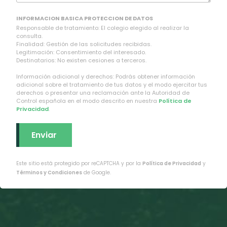
INFORMACION BASICA PROTECCION DE DATOS
Responsable de tratamiento: El colegio elegido al realizar la
consulta.
Finalidad: Gestión de las solicitudes recibidas.
Legitimación: Consentimiento del interesado.
Destinatarios: No existen cesiones a terceros.
Información adicional y derechos: Podrás obtener información
adicional sobre el tratamiento de tus datos y el modo ejercitar tus
derechos o presentar una reclamación ante la Autoridad de
Control española en el modo descrito en nuestra
Política de
Privacidad
.
Este sitio está protegido por reCAPTCHA y por la
Política de Privacidad
y
Términos y Condiciones
de Google.