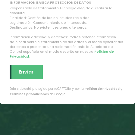
INFORMACION BASICA PROTECCION DE DATOS
Responsable de tratamiento: El colegio elegido al realizar la
consulta.
Finalidad: Gestión de las solicitudes recibidas.
Legitimación: Consentimiento del interesado.
Destinatarios: No existen cesiones a terceros.
Información adicional y derechos: Podrás obtener información
adicional sobre el tratamiento de tus datos y el modo ejercitar tus
derechos o presentar una reclamación ante la Autoridad de
Control española en el modo descrito en nuestra
Política de
Privacidad
.
Este sitio está protegido por reCAPTCHA y por la
Política de Privacidad
y
Términos y Condiciones
de Google.