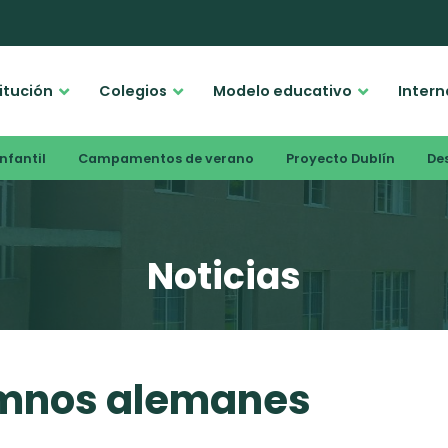
titución
Colegios
Modelo educativo
Intern
nfantil
Campamentos de verano
Proyecto Dublín
De
Noticias
umnos alemanes