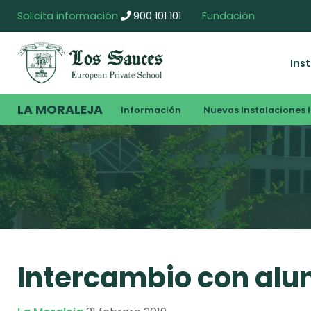
Solicita información
900 101 101
Fundación
Ins
LA MORALEJA
Información
Nuevas Instalaciones I
Intercambio con al