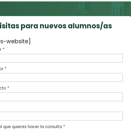
visitas para nuevos alumnos/as
s-website]
 *
or *
cto *
l que quieres hacer la consulta *