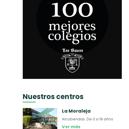
Nuestros centros
La Moraleja
Alcobendas.
De 0 a 18 años
Ver más