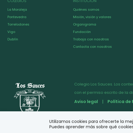
COLEGIOS
INSTITUCIÓN
La Moraleja
Quiénes somos
Pontevedra
Misión, visión y valores
Torrelodones
Organigrama
Vigo
Fundación
Dublín
Trabaja con nosotros
Contacta con nosotros
Colegio Los Sauces. Los conte
con el permiso escrito de la d
Aviso legal
Política de
© Diseño y desarrollo
Utilizamos cookies para ofrecerte la me
Puedes aprender más sobre qué cookies 