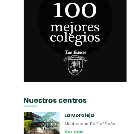
Nuestros centros
La Moraleja
Alcobendas.
De 0 a 18 años
Ver más