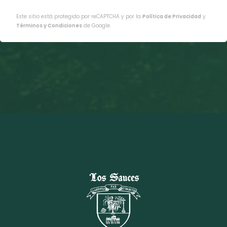
Este sitio está protegido por reCAPTCHA y por la
Política de Privacidad
y
Términos y Condiciones
de Google.