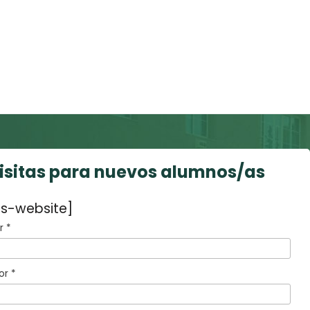
visitas para nuevos alumnos/as
s-website]
 *
or *