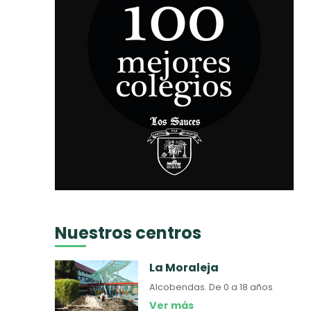
Nuestros centros
La Moraleja
Alcobendas.
De 0 a 18 años
Ver más