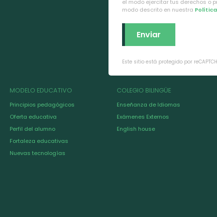
el modo ejercitar tus derechos o 
modo descrito en nuestra
Polític
Este sitio está protegido por reCAPTC
MODELO EDUCATIVO
COLEGIO BILINGÜE
Principios pedagógicos
Enseñanza de Idiomas
Oferta educativa
Exámenes Externos
Perfil del alumno
English house
Fortaleza educativas
Nuevas tecnologías