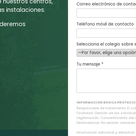
e nuestros centros,
Correo electrónico de conta
 instalaciones.
enderemos
Teléfono móvil de contacto
Selecciona el colegio sobre e
Tu mensaje *
INFORMACION BASICA PROTECCI
Responsable de tratamiento: El cole
Finalidad: Gestión de las solicitud
Legitimación: Consentimiento del 
Destinatarios: No existen cesiones 
Información adicional y derechos: