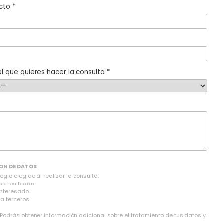
cto *
l que quieres hacer la consulta *
ON DE DATOS
gio elegido al realizar la consulta.
es recibidas.
interesado.
a terceros.
 Podrás obtener información adicional sobre el tratamiento de tus datos y