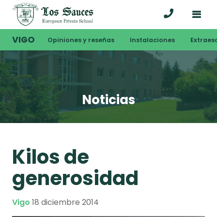
VIGO
Opiniones y reseñas
Instalaciones
Extraes
Noticias
Kilos de
generosidad
Vigo
18 diciembre 2014