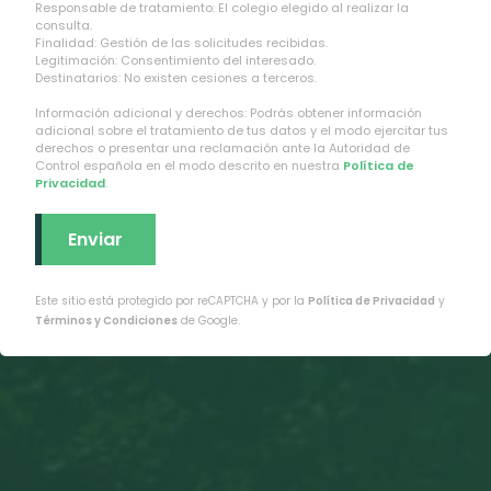
Responsable de tratamiento: El colegio elegido al realizar la
consulta.
Finalidad: Gestión de las solicitudes recibidas.
Legitimación: Consentimiento del interesado.
Destinatarios: No existen cesiones a terceros.
Información adicional y derechos: Podrás obtener información
adicional sobre el tratamiento de tus datos y el modo ejercitar tus
derechos o presentar una reclamación ante la Autoridad de
Control española en el modo descrito en nuestra
Política de
Privacidad
.
Este sitio está protegido por reCAPTCHA y por la
Política de Privacidad
y
Términos y Condiciones
de Google.