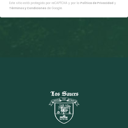
Este sitio está protegido por reCAPTCHA y por la
Política de Privacidad
y
Términos y Condiciones
de Google.