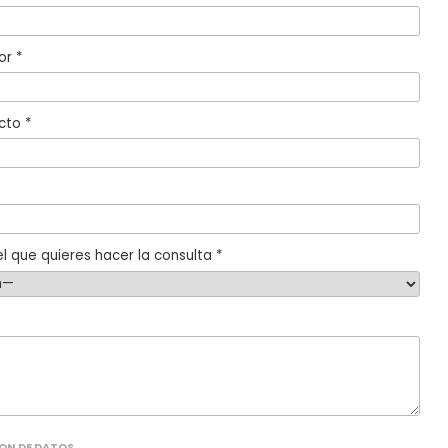
or *
cto *
l que quieres hacer la consulta *
ON DE DATOS