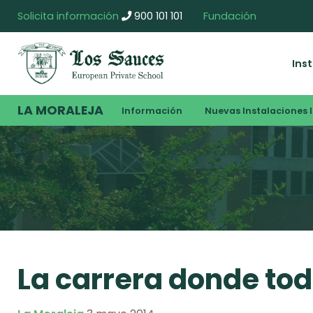
Solicita información
900 101 101
Fundación
Ins
LA MORALEJA
Información
Nuevas Instalaciones I
La carrera donde to