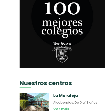
Nuestros centros
La Moraleja
Alcobendas.
De 0 a 18 años
Ver más