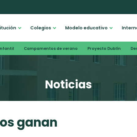
titución
Colegios
Modelo educativo
Intern
nfantil
Campamentos de verano
Proyecto Dublín
De
Noticias
dos ganan