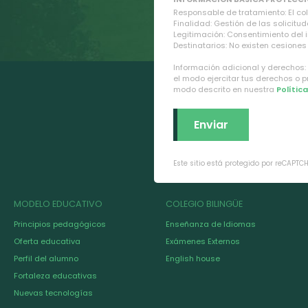
Responsable de tratamiento: El cole
Finalidad: Gestión de las solicitud
Legitimación: Consentimiento del 
Destinatarios: No existen cesiones 
Información adicional y derechos:
el modo ejercitar tus derechos o 
modo descrito en nuestra
Polític
Este sitio está protegido por reCAPTC
MODELO EDUCATIVO
COLEGIO BILINGÜE
Principios pedagógicos
Enseñanza de Idiomas
Oferta educativa
Exámenes Externos
Perfil del alumno
English house
Fortaleza educativas
Nuevas tecnologías