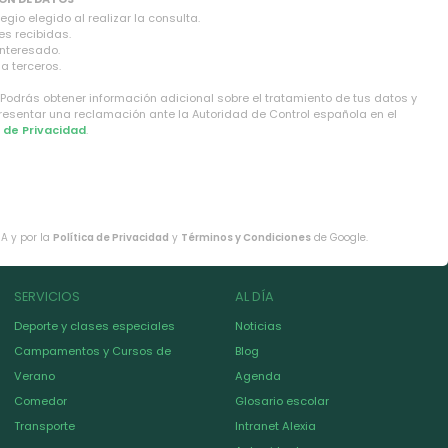
gio elegido al realizar la consulta.
es recibidas.
interesado.
a terceros.
 Podrás obtener información adicional sobre el tratamiento de tus datos y
presentar una reclamación ante la Autoridad de Control española en el
a de Privacidad
.
HA y por la
Política de Privacidad
y
Términos y Condiciones
de Google.
SERVICIOS
AL DÍA
Deporte y clases especiales
Noticias
Campamentos y Cursos de
Blog
Verano
Agenda
Comedor
Glosario escolar
Transporte
Intranet Alexia