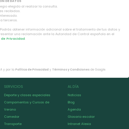
ON DE DATOS
gio elegido al realizar la consulta.
es recibidas.
interesado.
a terceros.
 Podrás obtener información adicional sobre el tratamiento de tus datos y
presentar una reclamación ante la Autoridad de Control española en el
a de Privacidad
.
HA y por la
Política de Privacidad
y
Términos y Condiciones
de Google.
SERVICIOS
AL DÍA
Deporte y clases especiales
Noticias
Campamentos y Cursos de
Blog
Verano
Agenda
Comedor
Glosario escolar
Transporte
Intranet Alexia