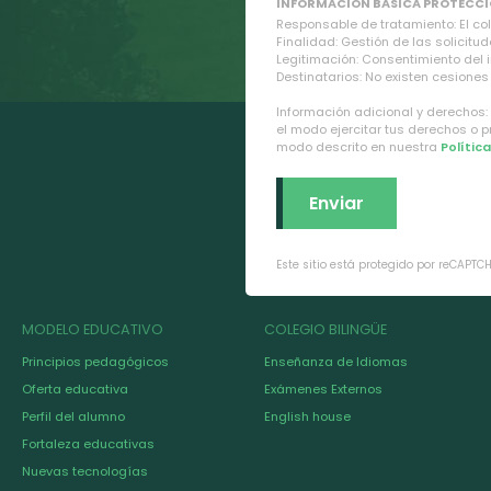
INFORMACION BASICA PROTECCI
Responsable de tratamiento: El cole
Finalidad: Gestión de las solicitud
Legitimación: Consentimiento del 
Destinatarios: No existen cesiones 
Información adicional y derechos:
el modo ejercitar tus derechos o 
modo descrito en nuestra
Polític
Este sitio está protegido por reCAPTC
MODELO EDUCATIVO
COLEGIO BILINGÜE
Principios pedagógicos
Enseñanza de Idiomas
Oferta educativa
Exámenes Externos
Perfil del alumno
English house
Fortaleza educativas
Nuevas tecnologías