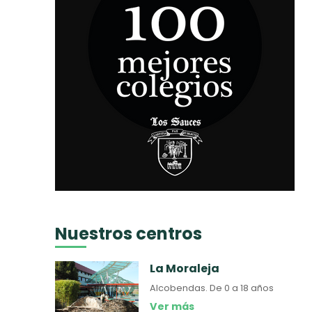
Nuestros centros
La Moraleja
Alcobendas.
De 0 a 18 años
Ver más