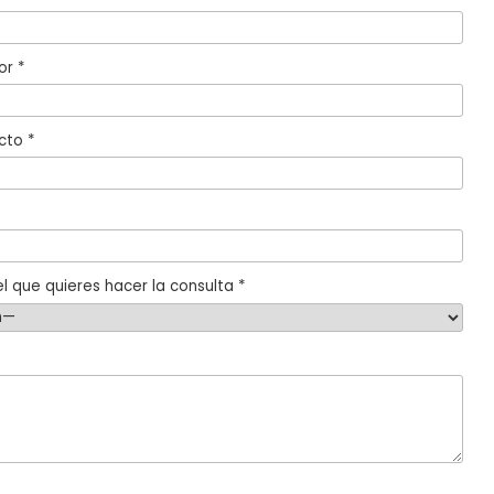
or *
cto *
l que quieres hacer la consulta *