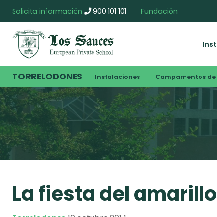
Solicita información
900 101 101
Fundación
Ins
TORRELODONES
Instalaciones
Campamentos de 
La fiesta del amarillo