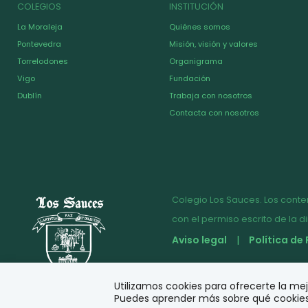
COLEGIOS
INSTITUCIÓN
La Moraleja
Quiénes somos
Pontevedra
Misión, visión y valores
Torrelodones
Organigrama
Vigo
Fundación
Dublín
Trabaja con nosotros
Contacta con nosotros
Colegio Los Sauces. Los conte
con el permiso escrito de la d
Aviso legal
Política de
© Diseño y desarrollo
Utilizamos cookies para ofrecerte la me
Puedes aprender más sobre qué cookies 