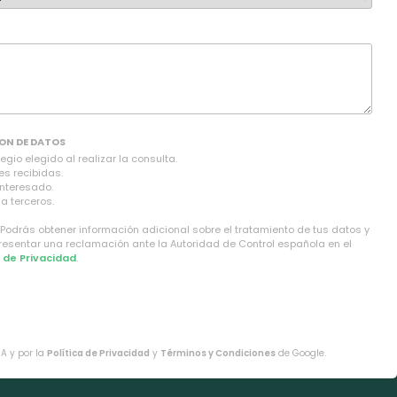
ON DE DATOS
gio elegido al realizar la consulta.
es recibidas.
interesado.
a terceros.
 Podrás obtener información adicional sobre el tratamiento de tus datos y
presentar una reclamación ante la Autoridad de Control española en el
a de Privacidad
.
HA y por la
Política de Privacidad
y
Términos y Condiciones
de Google.