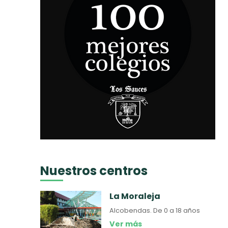
Nuestros centros
La Moraleja
Alcobendas.
De 0 a 18 años
Ver más