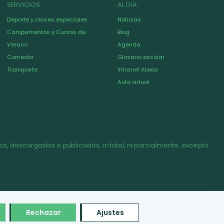
SERVICIOS
AL DÍA
Deporte y clases especiales
Noticias
Campamentos y Cursos de
Blog
Verano
Agenda
Comedor
Glosario escolar
Transporte
Intranet Alexia
Aula virtual
s, descargados o publicados, ni total, ni parcialmente, excepto
Rechazar
Ajustes