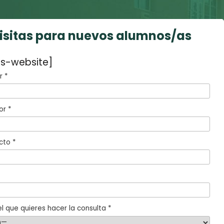
visitas para nuevos alumnos/as
s-website]
 *
or *
cto *
l que quieres hacer la consulta *