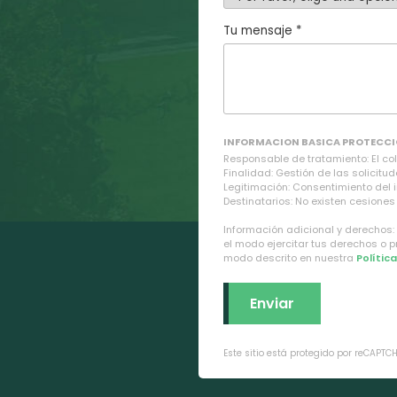
Tu mensaje *
INFORMACION BASICA PROTECCI
Responsable de tratamiento: El cole
Finalidad: Gestión de las solicitud
Legitimación: Consentimiento del 
Destinatarios: No existen cesiones 
Información adicional y derechos:
el modo ejercitar tus derechos o 
modo descrito en nuestra
Polític
Este sitio está protegido por reCAPTC