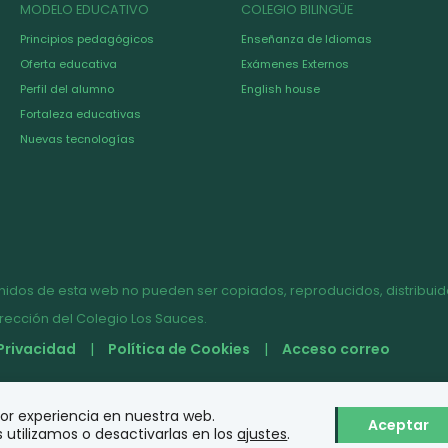
MODELO EDUCATIVO
COLEGIO BILINGÜE
Principios pedagógicos
Enseñanza de Idiomas
Oferta educativa
Exámenes Externos
Perfil del alumno
English house
Fortaleza educativas
Nuevas tecnologías
nidos de esta web no pueden ser copiados, reproducidos, distribuido
irección del Colegio Los Sauces.
 Privacidad
Política de Cookies
Acceso correo
jor experiencia en nuestra web.
Aceptar
utilizamos o desactivarlas en los
ajustes
.