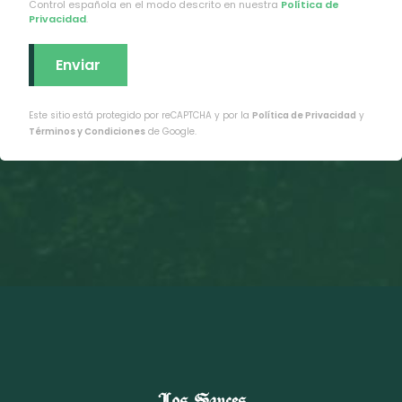
Control española en el modo descrito en nuestra
Política de
Privacidad
.
Este sitio está protegido por reCAPTCHA y por la
Política de Privacidad
y
Términos y Condiciones
de Google.