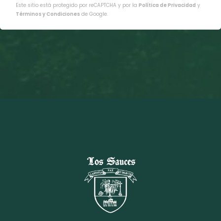
Este sitio está protegido por reCAPTCHA y por la
Política de Privacidad
y
Términos y Condiciones
de Google.