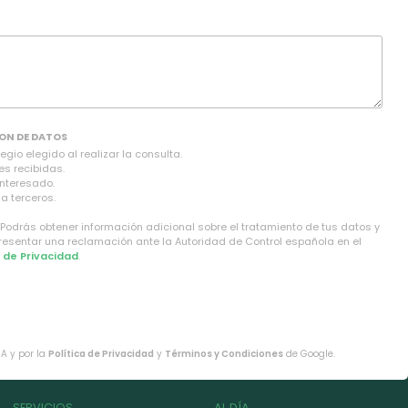
ON DE DATOS
gio elegido al realizar la consulta.
es recibidas.
interesado.
a terceros.
 Podrás obtener información adicional sobre el tratamiento de tus datos y
presentar una reclamación ante la Autoridad de Control española en el
a de Privacidad
.
HA y por la
Política de Privacidad
y
Términos y Condiciones
de Google.
SERVICIOS
AL DÍA