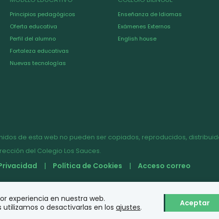
Principios pedagógicos
Enseñanza de Idiomas
Oferta educativa
Exámenes Externos
Perfil del alumno
English house
Fortaleza educativas
Nuevas tecnologías
nidos de esta web no pueden ser copiados, reproducidos, distribuido
irección del Colegio Los Sauces.
 Privacidad
Política de Cookies
Acceso correo
jor experiencia en nuestra web.
Aceptar
utilizamos o desactivarlas en los
ajustes
.