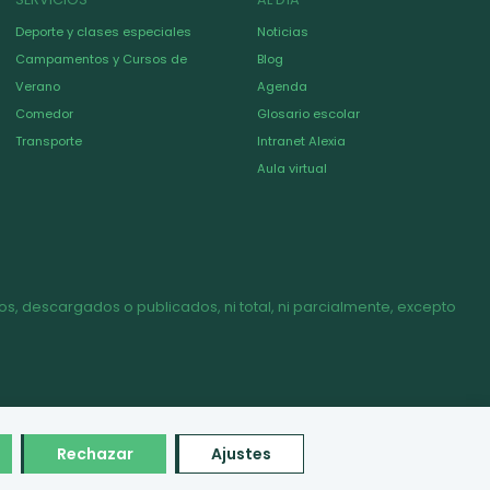
Deporte y clases especiales
Noticias
Campamentos y Cursos de
Blog
Verano
Agenda
Comedor
Glosario escolar
Transporte
Intranet Alexia
Aula virtual
s, descargados o publicados, ni total, ni parcialmente, excepto
Rechazar
Ajustes