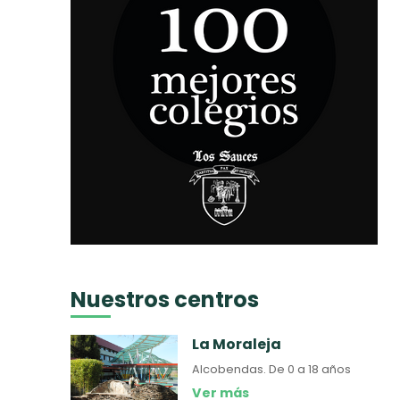
Nuestros centros
La Moraleja
Alcobendas.
De 0 a 18 años
Ver más