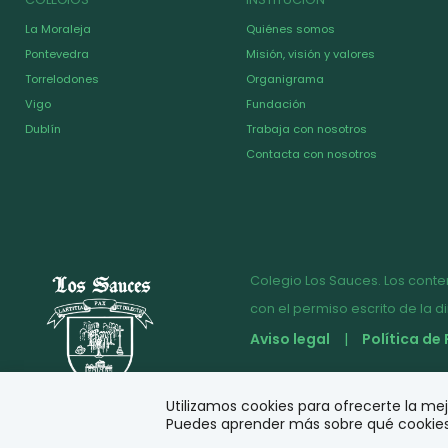
La Moraleja
Quiénes somos
Pontevedra
Misión, visión y valores
Torrelodones
Organigrama
Vigo
Fundación
Dublín
Trabaja con nosotros
Contacta con nosotros
Colegio Los Sauces. Los conte
con el permiso escrito de la d
Aviso legal
Política de
© Diseño y desarrollo
Utilizamos cookies para ofrecerte la me
Puedes aprender más sobre qué cookies 