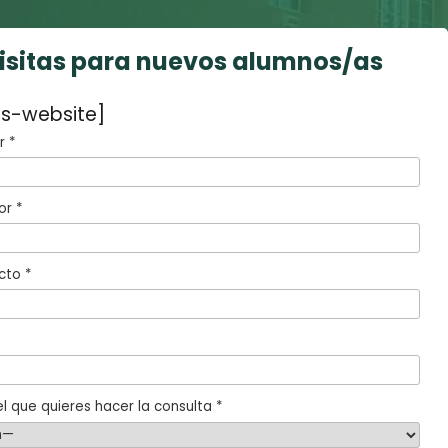
visitas para nuevos alumnos/as
s-website]
 *
or *
cto *
l que quieres hacer la consulta *