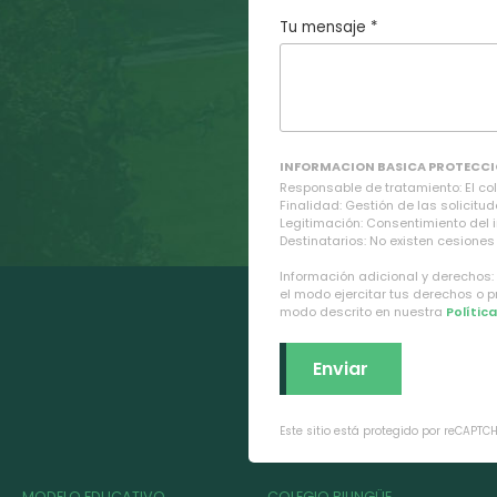
Tu mensaje *
INFORMACION BASICA PROTECCI
Responsable de tratamiento: El cole
Finalidad: Gestión de las solicitud
Legitimación: Consentimiento del 
Destinatarios: No existen cesiones 
Información adicional y derechos:
el modo ejercitar tus derechos o 
modo descrito en nuestra
Polític
Este sitio está protegido por reCAPTC
MODELO EDUCATIVO
COLEGIO BILINGÜE