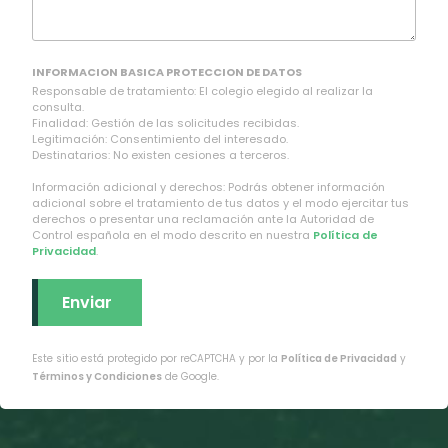
INFORMACION BASICA PROTECCION DE DATOS
Responsable de tratamiento: El colegio elegido al realizar la
consulta.
Finalidad: Gestión de las solicitudes recibidas.
Legitimación: Consentimiento del interesado.
Destinatarios: No existen cesiones a terceros.
Información adicional y derechos: Podrás obtener información
adicional sobre el tratamiento de tus datos y el modo ejercitar tus
derechos o presentar una reclamación ante la Autoridad de
Control española en el modo descrito en nuestra
Política de
Privacidad
.
Este sitio está protegido por reCAPTCHA y por la
Política de Privacidad
y
Términos y Condiciones
de Google.