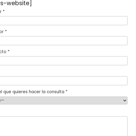
s-website]
 *
or *
cto *
l que quieres hacer la consulta *