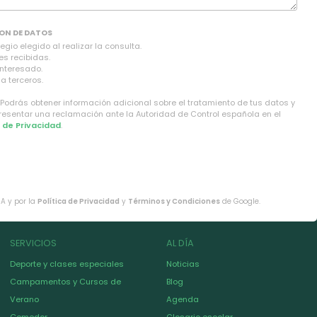
ON DE DATOS
gio elegido al realizar la consulta.
es recibidas.
interesado.
a terceros.
 Podrás obtener información adicional sobre el tratamiento de tus datos y
presentar una reclamación ante la Autoridad de Control española en el
a de Privacidad
.
HA y por la
Política de Privacidad
y
Términos y Condiciones
de Google.
SERVICIOS
AL DÍA
Deporte y clases especiales
Noticias
Campamentos y Cursos de
Blog
Verano
Agenda
Comedor
Glosario escolar