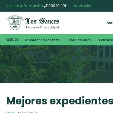
Solicita información
900 101 101
Fundación
Ins
VIGO
Opiniones y reseñas
Instalaciones
Extraes
Mejores expedientes 