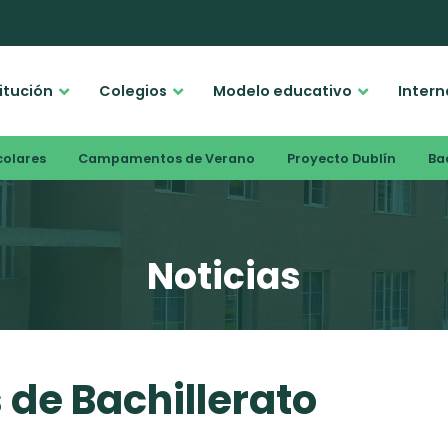
titución
Colegios
Modelo educativo
Intern
colares
Campamentos de Verano
Proyecto Dublín
Bac
Noticias
de Bachillerato