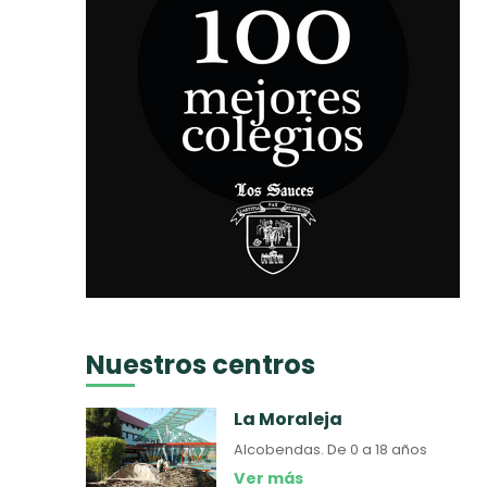
Nuestros centros
La Moraleja
Alcobendas.
De 0 a 18 años
Ver más