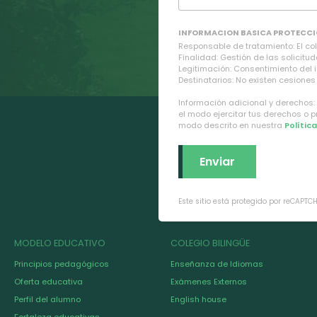
INFORMACION BASICA PROTECCI
Responsable de tratamiento: El cole
Finalidad: Gestión de las solicitud
Legitimación: Consentimiento del 
Destinatarios: No existen cesiones 
Información adicional y derechos:
el modo ejercitar tus derechos o 
modo descrito en nuestra
Polític
Este sitio está protegido por reCAPTC
MODELO EDUCATIVO
COLEGIO BILINGÜE
Principios pedagógicos
Enseñanza de Idiomas
Oferta educativa
Exámenes Externos
Perfil del alumno
English house
Fortaleza educativas