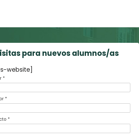
visitas para nuevos alumnos/as
s-website]
 *
or *
cto *