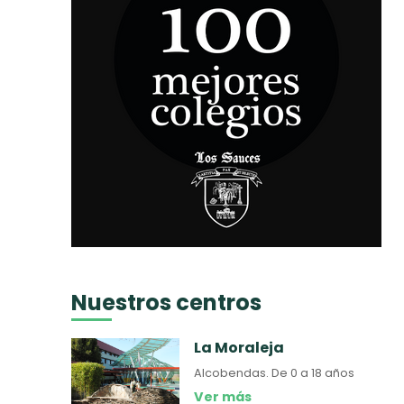
Nuestros centros
La Moraleja
Alcobendas.
De 0 a 18 años
Ver más