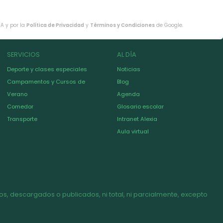
HA y por la
Política de Privacidad
y
Términos y Condiciones
de Google.
SERVICIOS
AL DÍA
Deporte y clases especiales
Noticias
Campamentos y Cursos de
Blog
Verano
Agenda
Comedor
Glosario escolar
Transporte
Intranet Alexia
Aula virtual
s, descargados o publicados, ni total, ni parcialmente, excepto