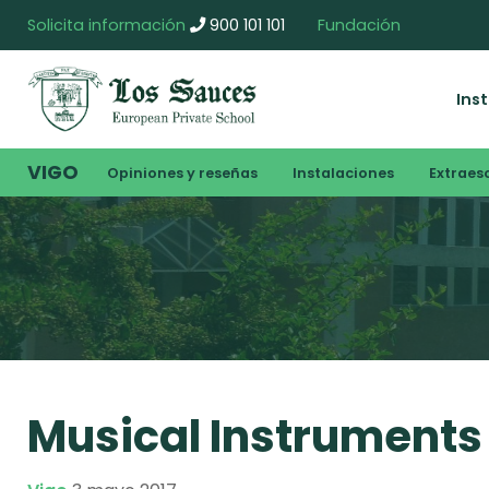
Solicita información
900 101 101
Fundación
Ins
VIGO
Opiniones y reseñas
Instalaciones
Extraes
Musical Instruments