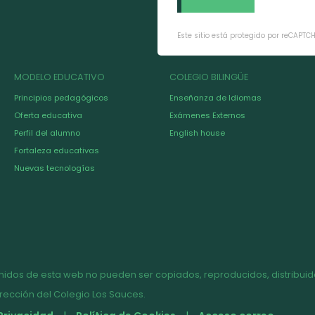
Este sitio está protegido por reCAPTC
MODELO EDUCATIVO
COLEGIO BILINGÜE
Principios pedagógicos
Enseñanza de Idiomas
Oferta educativa
Exámenes Externos
Perfil del alumno
English house
Fortaleza educativas
Nuevas tecnologías
nidos de esta web no pueden ser copiados, reproducidos, distribuido
irección del Colegio Los Sauces.