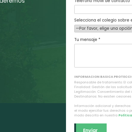
enderemos
Teléfono móvil de contacto
Selecciona el colegio sobre e
Tu mensaje *
INFORMACION BASICA PROTECCI
Responsable de tratamiento: El cole
Finalidad: Gestión de las solicitud
Legitimación: Consentimiento del 
Destinatarios: No existen cesiones 
Información adicional y derechos:
el modo ejercitar tus derechos o 
modo descrito en nuestra
Polític