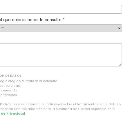
l que quieres hacer la consulta *
ON DE DATOS
gio elegido al realizar la consulta.
es recibidas.
interesado.
a terceros.
 Podrás obtener información adicional sobre el tratamiento de tus datos y
presentar una reclamación ante la Autoridad de Control española en el
a de Privacidad
.