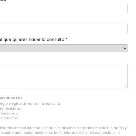
l que quieres hacer la consulta *
ON DE DATOS
gio elegido al realizar la consulta.
es recibidas.
interesado.
a terceros.
 Podrás obtener información adicional sobre el tratamiento de tus datos y
presentar una reclamación ante la Autoridad de Control española en el