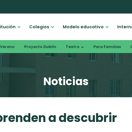
titución
Colegios
Modelo educativo
Intern
Verano
Proyecto Dublín
Teatro
Para Familias
Noticias
renden a descubrir