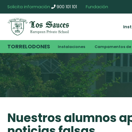
Solicita información
900 101 101
Fundación
Ins
TORRELODONES
Instalaciones
Campamentos de 
Nuestros alumnos ap
noticias falsas