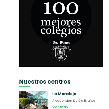
Nuestros centros
La Moraleja
Alcobendas.
De 0 a 18 años
Ver más