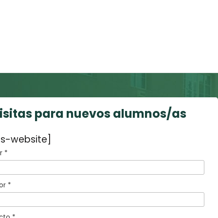
visitas para nuevos alumnos/as
s-website]
 *
or *
cto *