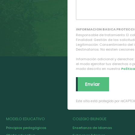
INFORMACION BASICA PROTECCI
Responsable de tratamiento: El cole
Finalidad: Gestión de las solicitud
Legitimación: Consentimiento del 
Destinatarios: No existen cesiones 
Información adicional y derechos:
el modo ejercitar tus derechos o 
modo descrito en nuestra
Polític
Este sitio está protegido por reCAPTC
MODELO EDUCATIVO
COLEGIO BILINGÜE
Principios pedagógicos
Enseñanza de Idiomas