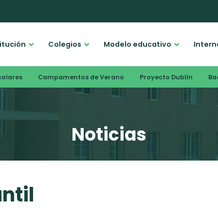
titución
Colegios
Modelo educativo
Intern
colares
Campamentos de Verano
Proyecto Dublín
Bac
Noticias
ntil