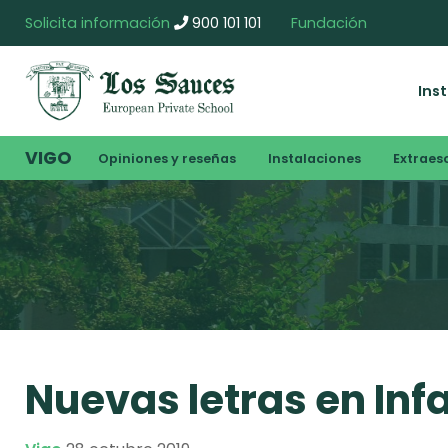
Solicita información
900 101 101
Fundación
Ins
VIGO
Opiniones y reseñas
Instalaciones
Extraes
Nuevas letras en Infa