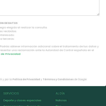
ON DE DATOS
gio elegido al realizar la consulta.
es recibidas.
interesado.
a terceros.
 Podrás obtener información adicional sobre el tratamiento de tus datos y
presentar una reclamación ante la Autoridad de Control española en el
a de Privacidad
.
HA y por la
Política de Privacidad
y
Términos y Condiciones
de Google.
SERVICIOS
AL DÍA
Deporte y clases especiales
Noticias