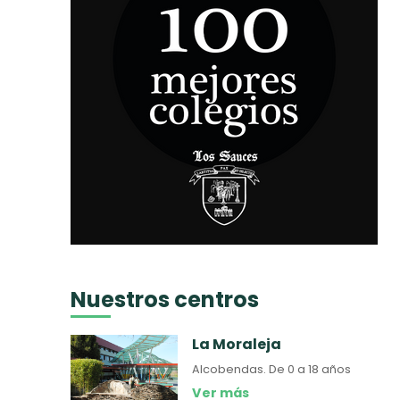
Nuestros centros
La Moraleja
Alcobendas.
De 0 a 18 años
Ver más