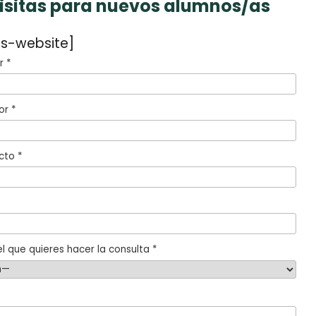
visitas para nuevos alumnos/as
s-website]
 *
or *
cto *
l que quieres hacer la consulta *